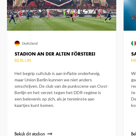
Duitsland
STADION AN DER ALTEN FÖRSTEREI
S
BERLIJN
M
Het begrip cultclub is aan inflatie onderhevig,
We
maar Union Berlin kunnen we niet anders
ga
omschrijven. De club van de punkscene van Oost-
re
Berlijn en het verzet tegen het DDR-regime is
te
een belevenis op zich, als je tenminste aan
De
kaartjes kunt komen.
ko
Bekijk dit stadion
Be