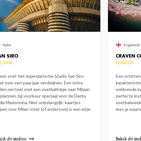
Italië
Engeland
AN SIRO
CRAVEN C
ILAAN
LONDEN
es snel: het legendarische Stadio San Siro
Een schitter
at over een paar jaar verdwijnen. Een extra
karakteristi
den om heel snel een voetbaltripje naar Milaan
voldoende ka
 plannen, bij voorkeur speciaal voor de Derby
perfecte ins
lla Madonnina. Niet onbelangrijk: kaartjes
voetbalweeke
pen voor Milan-Inter (of andersom) is een eitje.
lees je waar
kijk dit stadion
Bekijk dit sta