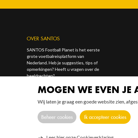
OVER SANTOS
SANTOS Football Planet is het eerste
grote voetbalreisplatform van
Nederland. Heb je suggesties, tips of
opmerkingen? Heeft u vragen over de
beeldrechten?
MOGEN WE EVEN JE
Contact ons via onze socials of via
redactie@santosonline.nl
.
Wij laten je graag een goede website zien, afg
Beheer cookies
Ik accepteer cookies
Lees hier onze Cookieverklaring