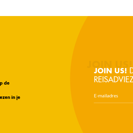
D
JOIN US!
REISADVIEZ
op de
ezen in je